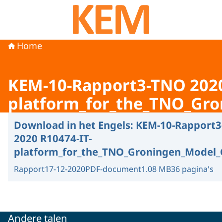
Naar de homepage van KEM programma
Home
KEM-10-Rapport3-TNO 2020
platform_for_the_TNO_Gr
Download in het Engels:
KEM-10-Rapport
2020 R10474-IT-
platform_for_the_TNO_Groningen_Model_
Rapport
17-12-2020
PDF-document
1.08 MB
36 pagina's
Andere talen