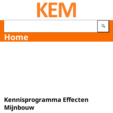
Naar de homepage van KEM programma
Vu
Home
Beeld: © KEM
Kennisprogramma Effecten
Mijnbouw