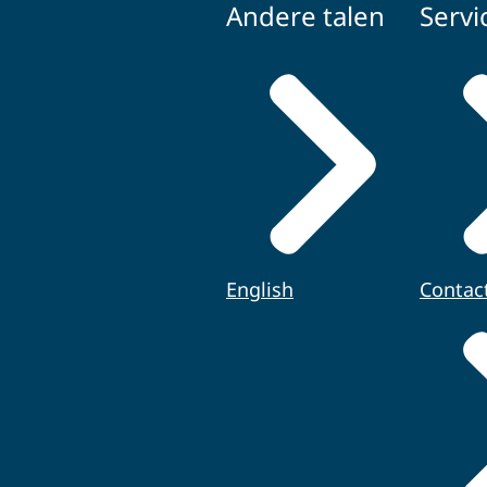
Andere talen
Servi
English
Contac