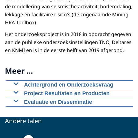
de modellering van seismische activiteit, bodemdaling,
lekkage en facilitaire risico's (de zogenaamde Mining
HRA Toolbox).
Het onderzoeksproject is in 2018 in opdracht gegeven
aan de publieke onderzoeksinstellingen TNO, Deltares
en KNMI en is in de eerste helft van 2019 afgerond.
Meer ...
Achtergrond en Onderzoeksvraag
Het doel van dit project is om het ministerie van
Project Resultaten en Producten
Economische Zaken en Klimaat te adviseren
Het Eindrapport van KEM-03a
bevat een
Evaluatie en Disseminatie
over de functionele, organisatorische en
uitgebreide inventarisatie van zowel de
Het wetenschappelijk panel van KEM heeft de
kwaliteitsborgingseisen voor instrumenten
onderzoeksprioriteiten met betrekking tot
projectresultaten met het projectteam
Andere talen
voor de beoordeling van mijnbouwdreiging- en
mijnbouwrisico's als de prioriteiten voor de
besproken. Het KEM wetenschappelijk expert
risico's, met name de modellering van
ontwikkeling van DRA-toolboxen.
panel beschouwt het werk als van hoge