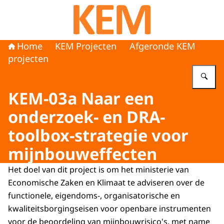
Naar de homepage van KEM programma
Home
KEM Projecten
Afgeronde KEM
projecten
Vu
KEM-03a Naar een
onderzoek- en DRA-
toolbox-strategie voor
mijnbouweffecten
Het doel van dit project is om het ministerie van
Economische Zaken en Klimaat te adviseren over de
functionele, eigendoms-, organisatorische en
kwaliteitsborgingseisen voor openbare instrumenten
voor de beoordeling van mijnbouwrisico's, met name