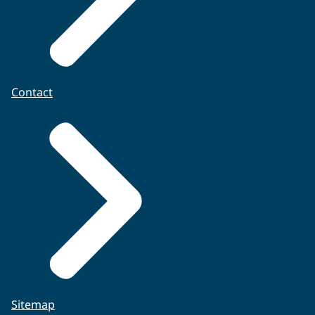
realiseren van hoogwaardige modellen voor
betrouwbare gegevens, software en
de beoordeling van gevaren en risico's, met
protocollen voor gevaren- en risicobeoordeling
de nadruk op het huidige en potentiële
te consolideren.
gebruik van de ondergrond
aanbevelingen voor het beheer van een
Contact
openbare HRA-toolbox voor de mijnbouw
VOLLEDIGE ONDERZOEKSVRAAG
Sitemap