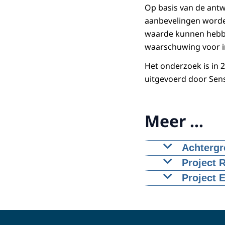
Op basis van de ant
aanbevelingen word
waarde kunnen hebben
waarschuwing voor in
Het onderzoek is in 
uitgevoerd door Sen
Meer ...
Achtergr
Het doel van
Project 
van InSAR-ge
Het project r
Project 
Twente (regi
De teams van
KEM-49 EI
onderzocht m
wat heeft ger
bodemdaling
Het project 
project over