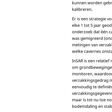
kunnen worden gebr
kalibreren.
Er is een strategie 
elke 1 tot 5 jaar ge
onderzoek dat één c
was gemigreerd (onde
metingen van verzak
welke cavernes onsta
InSAR is een relatief
om grondbewegingen i
monitoren, waardoor 
verzakkingsgedrag mo
eenvoudig te definië
verzakkingsgegevens 
maar is tot nu toe no
bodemdaling en stabi