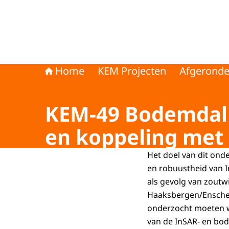
Home
KEM Projecten
Afgeronde
KEM-49 Bodemdali
en koppeling met
Het doel van dit on
en robuustheid van 
als gevolg van zoutw
Haaksbergen/Ensched
onderzocht moeten w
van de InSAR- en bo