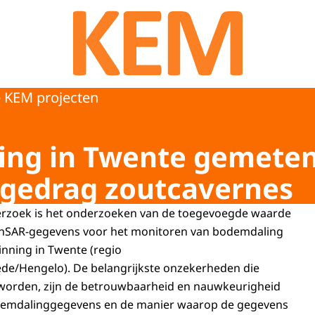
Naar de homepage van KEM programma
 KEM projecten
ng in Twente gemeten 
 gedrag zoutcavernes
derzoek is het onderzoeken van de toegevoegde waarde
InSAR-gegevens voor het monitoren van bodemdaling
inning in Twente (regio
e/Hengelo). De belangrijkste onzekerheden die
orden, zijn de betrouwbaarheid en nauwkeurigheid
demdalinggegevens en de manier waarop de gegevens