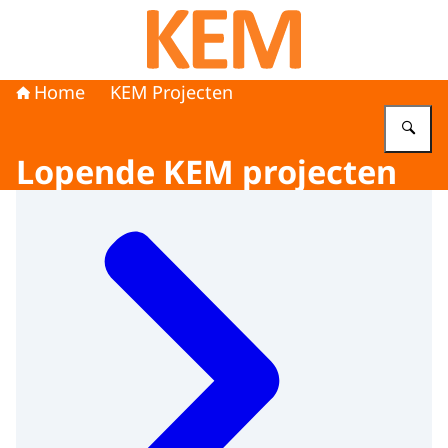
Naar de homepage van KEM programma
Home
KEM Projecten
Vu
Lopende KEM projecten