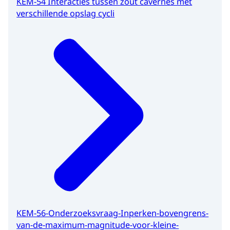
KEM-54 Interacties tussen zout cavernes met
verschillende opslag cycli
KEM-56-Onderzoeksvraag-Inperken-bovengrens-
van-de-maximum-magnitude-voor-kleine-